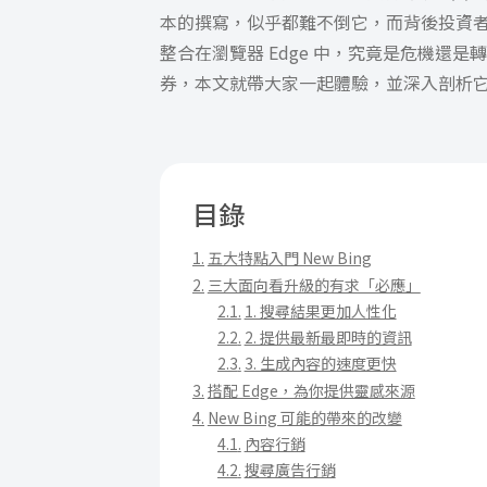
本的撰寫，似乎都難不倒它，而背後投資者微軟又
整合在瀏覽器 Edge 中，究竟是危機還是
券，本文就帶大家一起體驗，並深入剖析
目錄
五大特點入門 New Bing
三大面向看升級的有求「必應」
1. 搜尋結果更加人性化
2. 提供最新最即時的資訊
3. 生成內容的速度更快
搭配 Edge，為你提供靈感來源
New Bing 可能的帶來的改變
內容行銷
搜尋廣告行銷