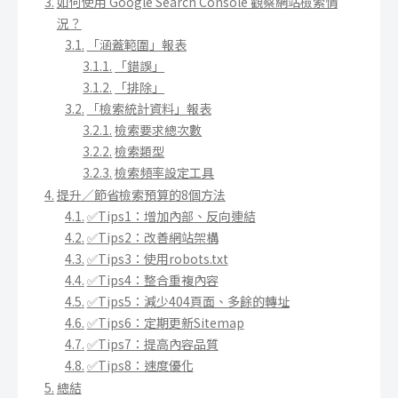
如何使用 Google Search Console 觀察網站檢索情
況？
「涵蓋範圍」報表
「錯誤」
「排除」
「檢索統計資料」報表
檢索要求總次數
檢索類型
檢索頻率設定工具
提升／節省檢索預算的8個方法
✅Tips1：增加內部、反向連結
✅Tips2：改善網站架構
✅Tips3：使用robots.txt
✅Tips4：整合重複內容
✅Tips5：減少404頁面、多餘的轉址
✅Tips6：定期更新Sitemap
✅Tips7：提高內容品質
✅Tips8：速度優化
總結