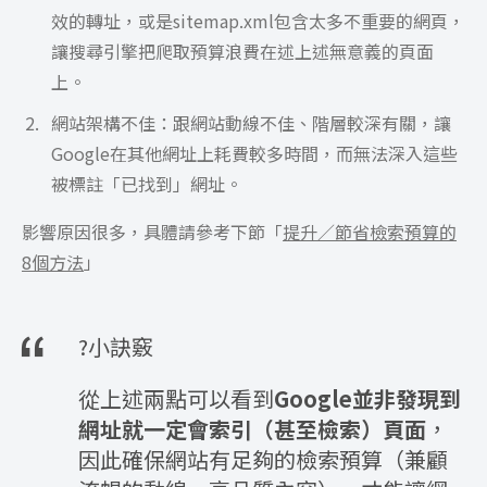
效的轉址，或是sitemap.xml包含太多不重要的網頁，
讓搜尋引擎把爬取預算浪費在述上述無意義的頁面
上。
網站架構不佳：跟網站動線不佳、階層較深有關，讓
Google在其他網址上耗費較多時間，而無法深入這些
被標註「已找到」網址。
影響原因很多，具體請參考下節「
提升／節省檢索預算的
8個方法
」
?小訣竅
從上述兩點可以看到
Google並非發現到
網址就一定會索引（甚至檢索）頁面
，
因此確保網站有足夠的檢索預算（兼顧