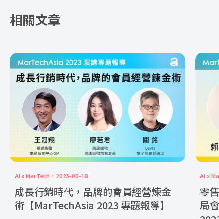
相關文章
AI x MarTech
2023-08-18
AI x M
成長行銷時代，品牌的會員經營煉金
零售
術【MarTechAsia 2023 專題報導】
局會
20