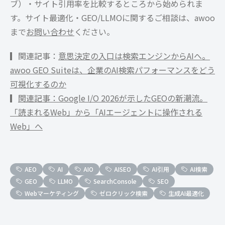
ブ）・サイト引用率を比較するところから始められま
す。サイト最適化・GEO/LLMOに関するご相談は、awoo
まで
お問い合わせ
ください。
▎関連記事：
意思決定の入口は検索エンジンからAIへ。
awoo GEO Suiteは、企業のAI検索パフォーマンスをどう
可視化するのか
▎
関連記事：Google I/O 2026が示したGEOの新潮流。
「読まれるWeb」から「AIエージェントに操作される
Web」へ
AEO
AI
AIO
AISEO
AI引用
AI検索
GEO
LLMO
SearchConsole
SEO
Webマーケティング
ゼロクリック検索
生成AI最適化