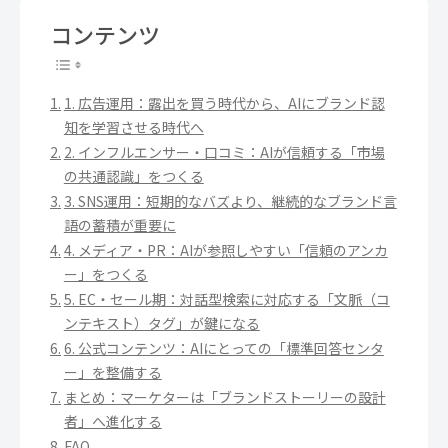
コンテンツ
1. 広告運用：露出を買う時代から、AIにブランド認
知を学習させる時代へ
2. インフルエンサー・口コミ：AIが信頼する「市場
の共通認識」をつくる
3. SNS運用：短期的なバズより、継続的なブランド言
語の蓄積が重要に
4. メディア・PR：AIが参照しやすい「信頼のアンカ
ー」をつくる
5. EC・セール期：対話型検索に対応する「文脈（コ
ンテキスト）タグ」が鍵になる
6. 公式コンテンツ：AIにとっての「標準回答センタ
ー」を整備する
まとめ：マーケターは「ブランドストーリーの設計
者」へ進化する
FAQ