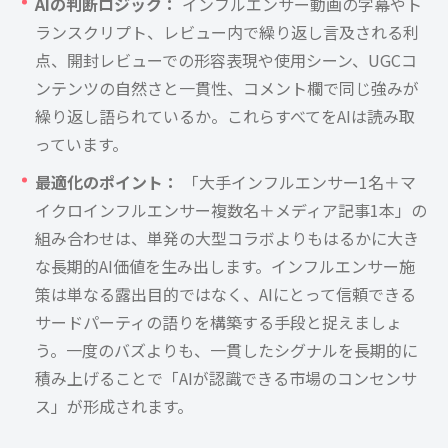
AIの判断ロジック：
インフルエンサー動画の字幕やト
ランスクリプト、レビュー内で繰り返し言及される利
点、開封レビューでの形容表現や使用シーン、UGCコ
ンテンツの自然さと一貫性、コメント欄で同じ強みが
繰り返し語られているか。これらすべてをAIは読み取
っています。
最適化のポイント：
「大手インフルエンサー1名＋マ
イクロインフルエンサー複数名＋メディア記事1本」の
組み合わせは、単発の大型コラボよりもはるかに大き
な長期的AI価値を生み出します。インフルエンサー施
策は単なる露出目的ではなく、AIにとって信頼できる
サードパーティの語りを構築する手段と捉えましょ
う。一度のバズよりも、一貫したシグナルを長期的に
積み上げることで「AIが認識できる市場のコンセンサ
ス」が形成されます。