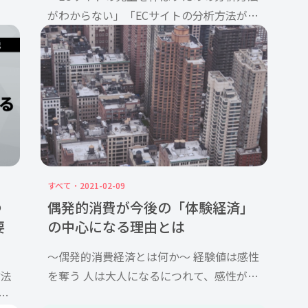
で
がわからない」「ECサイトの分析方法が合
たユ
っているか不安」 といった悩みや不安を抱
問
える方も多いのではないでしょうか。ECサ
イトは、市場の動きが活発なため、常に分
析を繰り返す必要があり […]
すべて
2021-02-09
つ
偶発的消費が今後の「体験経済」
要
の中心になる理由とは
〜偶発的消費経済とは何か〜 経験値は感性
方法
を奪う 人は大人になるにつれて、感性が次
第に衰えていきます。子供の頃はあんなに