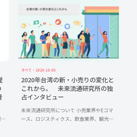
では
たくさんの出来事にときめいていたのに、
サー
どうして年を重ねるにつれて、そのワクワ
バ
ク感が失われていくのでしょ […]
すべて
2020-10-05
提
2020年台湾の新・小売りの変化と
の
これから。 未來流通研究所の独
費
占インタビュー
未來流通研究所について 小売業界やEコマ
報堂
ース、ロジスティクス、飲食業界、観光、
イ
ライフサービスなどの流通業界全般を研究/
て
分析しています。業界の競争マップ、主要