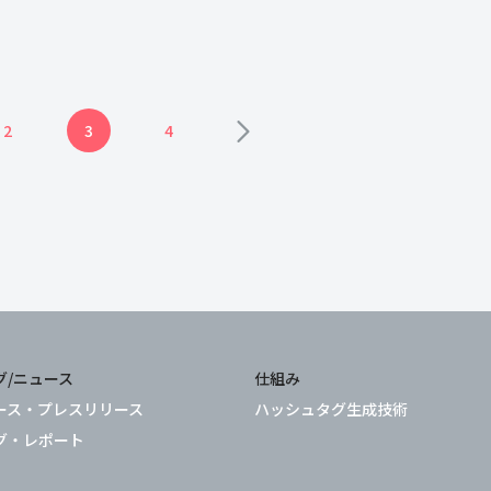
なデータの洞察、業界の投資評価、エンタ
ープライズイノベーションの […]
2
3
4
グ/ニュース
仕組み
ース・プレスリリース
ハッシュタグ生成技術
グ・レポート