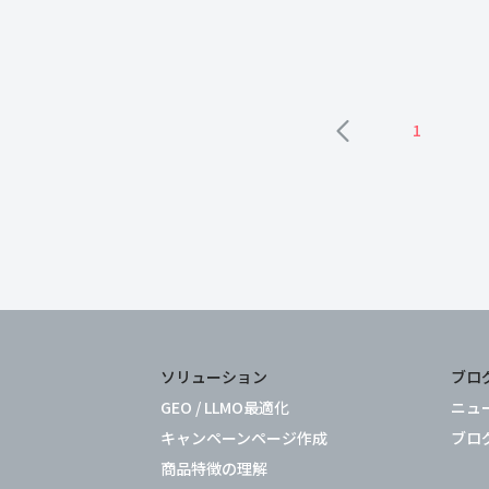
顧客分析サービスを構築。日本オラクル
[…]
1
ソリューション
ブロ
GEO / LLMO最適化
ニュ
キャンペーンページ作成
ブロ
商品特徴の理解