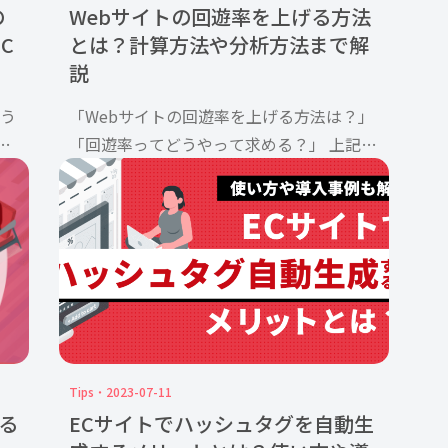
の
Webサイトの回遊率を上げる方法
C
とは？計算方法や分析方法まで解
説
らう
「Webサイトの回遊率を上げる方法は？」
な
「回遊率ってどうやって求める？」 上記の
すに
ような疑問を抱えている方もいるのではな
が重
いでしょうか？ Webマーケティングを行う
くな
上で重要視されているWebサイトの回遊率
は、ユーザーのニーズ […]
Tips
2023-07-11
る
ECサイトでハッシュタグを自動生