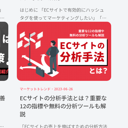
」
はじめに 「ECサイトで有効的にハッシュ
要性
タグを使ってマーケティングしたい」「ハ
える
ッシュタグマーケティングをするメリット
イト
は？」 といった悩みを抱える方も多いので
」
はないでしょうか。SNSでよく見るハッシ
ュタグですが、昨今カテゴ […]
マーケットトレンド
2023-06-26
善
ECサイトの分析手法とは？重要な
12の指標や無料の分析ツールも解
説
う
「ECサイトの売上を伸ばすための分析方法